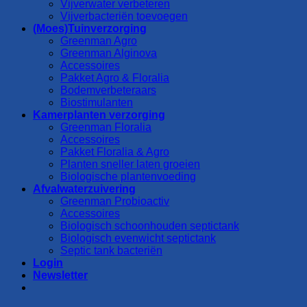
Vijverwater verbeteren
Vijverbacteriën toevoegen
(Moes)Tuinverzorging
Greenman Agro
Greenman Alginova
Accessoires
Pakket Agro & Floralia
Bodemverbeteraars
Biostimulanten
Kamerplanten verzorging
Greenman Floralia
Accessoires
Pakket Floralia & Agro
Planten sneller laten groeien
Biologische plantenvoeding
Afvalwaterzuivering
Greenman Probioactiv
Accessoires
Biologisch schoonhouden septictank
Biologisch evenwicht septictank
Septic tank bacteriën
Login
Newsletter