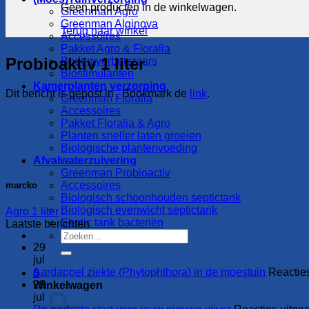
Geen producten in de winkelwagen.
Greenman Agro
Greenman Alginova
Terug naar winkel
Accessoires
Pakket Agro & Floralia
Probioaktiv 1 liter
Bodemverbeteraars
Biostimulanten
Kamerplanten verzorging
Dit bericht is gepost in . Bookmark de
link
.
Greenman Floralia
Accessoires
Pakket Floralia & Agro
Planten sneller laten groeien
Biologische plantenvoeding
Afvalwaterzuivering
Greenman Probioactiv
Accessoires
marcko
Biologisch schoonhouden septictank
Biologisch evenwicht septictank
Agro 1 liter
Septic tank bacteriën
Laatste berichten
Zoeken
naar:
29
jul
Aardappel ziekte (Phytophthora) in de moestuin
Reactie
0
29
Winkelwagen
jul