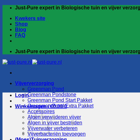
Ga
Just-Pure expert in Biologische tuin en vijver verzor
naar
Kwekers site
inhoud
Shop
Blog
FAQ
Just-Pure expert in Biologische tuin en vijver verzor
Vijververzorging
Greenman Pond
Greenman Pondstone
Login
Greenman Pond Start Pakket
Greenman Pond Extra Pakket
Winkelwagen /
€
0.00
0
Accessoires
Algen verwijderen vijver
Algen in vijver bestrijden
Vijverwater verbeteren
Vijverbacteriën toevoegen
(Moes)Tuinverzorging