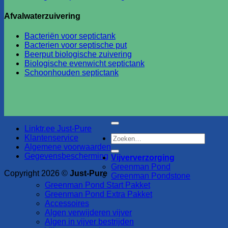
Afvalwaterzuivering
Bacteriën voor septictank
Bacterien voor septische put
Beerput biologische zuivering
Biologische evenwicht septictank
Schoonhouden septictank
Linktr.ee Just-Pure
Zoeken
Klantenservice
naar:
Algemene voorwaarden
Gegevensbescherming
Vijververzorging
Greenman Pond
Copyright 2026 ©
Just-Pure
Greenman Pondstone
Greenman Pond Start Pakket
Greenman Pond Extra Pakket
Accessoires
Algen verwijderen vijver
Algen in vijver bestrijden