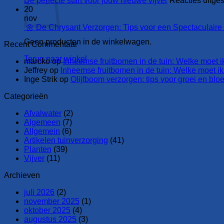
De perfecte start voor jouw nieuwe vijver
Reacties uitge
20
nov
🌼 De Chrysant Verzorgen: Tips voor een Spectaculaire 
Geen producten in de winkelwagen.
Recent Commentaar
Terug naar winkel
marcko
op
Inheemse fruitbomen in de tuin: Welke moet i
Jeffrey
op
Inheemse fruitbomen in de tuin: Welke moet ik
Inge Strik
op
Olijfboom verzorgen: tips voor groei en bloe
Categorieën
Afvalwater
(2)
Algemeen
(7)
Allgemein
(6)
Artikelen tuinverzorging
(41)
Planten
(39)
Vijver
(11)
Archieven
juli 2026
(2)
november 2025
(1)
oktober 2025
(4)
augustus 2025
(3)